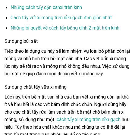
Những cách tẩy cặn canxi trên kính
Cách tẩy vết xi măng trên nền gạch đơn giản nhất
Những bí quyết về cách tẩy băng dính 2 mặt trên kính
Sử dụng búi sắt:
Tiếp theo là dụng cụ này sẽ làm nhiệm vụ loại bỏ phần còn lại
mỏng và nhỏ hơn trên bề mặt sàn nhà. Các vết bẩn xi măng
lúc này sẽ rời rạc và mỏng nhỏ không đều nhau. Việc sử dụng
búi sắt sẽ giúp đánh mòn đi các vết xi măng này.
Sử dụng chất tẩy vữa xi măng:
Lúc này, trên bề mặt sàn nhà của bạn vết xi măng còn lại khá
ít và hầu hết là các vết bám dính chắc chắn. Người dùng hãy
cho các chất tẩy rửa làm sạch trên bề mặt chỗ bám dính xi
măng, sử dụng như một
cách tẩy xi măng trên nền gạch
hữu
hiệu. Tùy theo hóa chất khác nhau mà chúng ta có thể để lại
trên bề mặt trong bao nhiêu lâu để có tác dụng.