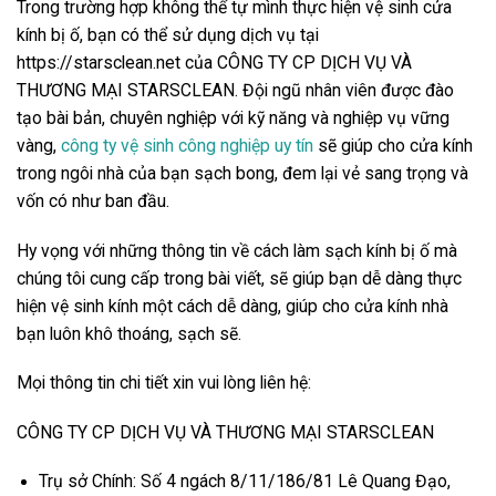
Trong trường hợp không thể tự mình thực hiện vệ sinh cửa
kính bị ố, bạn có thể sử dụng dịch vụ tại
https://starsclean.net của CÔNG TY CP DỊCH VỤ VÀ
THƯƠNG MẠI STARSCLEAN. Đội ngũ nhân viên được đào
tạo bài bản, chuyên nghiệp với kỹ năng và nghiệp vụ vững
vàng,
công ty vệ sinh công nghiệp uy tín
sẽ giúp cho cửa kính
trong ngôi nhà của bạn sạch bong, đem lại vẻ sang trọng và
vốn có như ban đầu.
Hy vọng với những thông tin về cách
làm sạch kính bị ố
mà
chúng tôi cung cấp trong bài viết, sẽ giúp bạn dễ dàng thực
hiện vệ sinh kính một cách dễ dàng, giúp cho cửa kính nhà
bạn luôn khô thoáng, sạch sẽ.
Mọi thông tin chi tiết xin vui lòng liên hệ:
CÔNG TY CP DỊCH VỤ VÀ THƯƠNG MẠI STARSCLEAN
Trụ sở Chính: Số 4 ngách 8/11/186/81 Lê Quang Đạo,