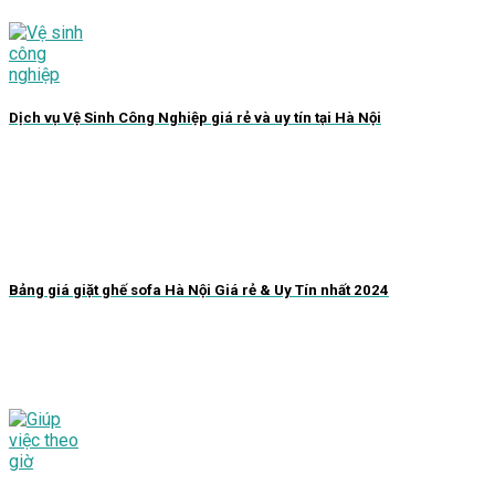
Dịch vụ Vệ Sinh Công Nghiệp giá rẻ và uy tín tại Hà Nội
Bảng giá giặt ghế sofa Hà Nội Giá rẻ & Uy Tín nhất 2024