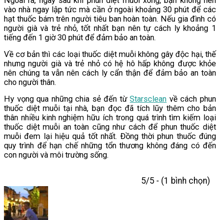
Ngoài ra, ngay sau khi phun diệt muỗi xong, bạn không nên
vào nhà ngay lập tức mà cần ở ngoài khoảng 30 phút để các
hạt thuốc bám trên người tiêu ban hoàn toàn. Nếu gia đình có
người già và trẻ nhỏ, tốt nhất bạn nên tự cách ly khoảng 1
tiếng đến 1 giờ 30 phút để đảm bảo an toàn.
Về cơ bản thì các loại thuốc diệt muỗi không gây độc hại, thế
nhưng người già và trẻ nhỏ có hệ hô hấp không được khỏe
nên chúng ta vẫn nên cách ly cẩn thận để đảm bảo an toàn
cho người thân.
Hy vọng qua những chia sẻ đến từ
Starsclean
về
cách phun
thuốc diệt muỗi tại nhà,
bạn đọc đã tích lũy thêm cho bản
thân nhiều kinh nghiệm hữu ích trong quá trình tìm kiếm loại
thuốc diệt muỗi an toàn cũng như cách để phun thuốc diệt
muỗi đem lại hiệu quả tốt nhất. Đồng thời phun thuốc đúng
quy trình để hạn chế những tổn thương không đáng có đến
con người và môi trường sống.
5/5 - (1 bình chọn)