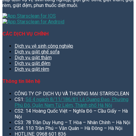
rèm, giặt đệm, phun thuốc diệt muỗi.
CÁC DỊCH VỤ CHÍNH
Dịch vụ vệ sinh công nghiệp
Dịch vụ giặt ghế sofa
Dịch vụ giặt thảm
Dịch vụ giặt đệm
Dịch vụ giặt rèm
Thông tin liên hệ
CÔNG TY CP DỊCH VỤ VÀ THƯƠNG MẠI STARSCLEAN
CS1:
Số 4 ngách 8/11/186/81 Lê Quang Đạo, Phường
Phú Đô, Quận Nam Từ Liêm, Thành phố Hà Nội
CS2: 14 Hoàng Quốc Việt – Nghĩa Đô – Cầu Giấy – Hà
Nội
CS3: 78 Trần Duy Hưng – T. Hòa – Nhân Chính – Hà Nội
CS4: 110 Trần Phú – Văn Quán – Hà Đông – Hà Nội
HOTLINE: 0968 601 836