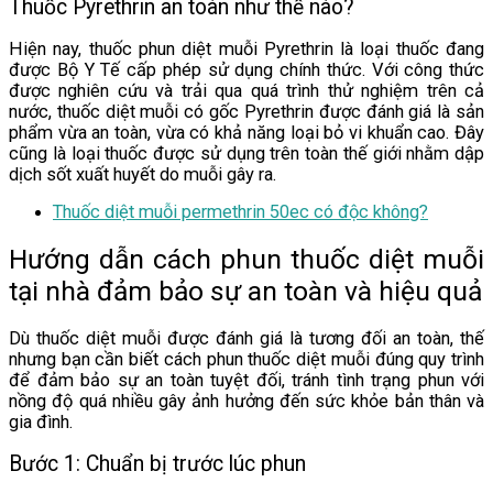
Thuốc Pyrethrin an toàn như thế nào?
Hiện nay, thuốc phun diệt muỗi Pyrethrin là loại thuốc đang
được Bộ Y Tế cấp phép sử dụng chính thức. Với công thức
được nghiên cứu và trải qua quá trình thử nghiệm trên cả
nước, thuốc diệt muỗi có gốc Pyrethrin được đánh giá là sản
phẩm vừa an toàn, vừa có khả năng loại bỏ vi khuẩn cao. Đây
cũng là loại thuốc được sử dụng trên toàn thế giới nhằm dập
dịch sốt xuất huyết do muỗi gây ra.
Thuốc diệt muỗi permethrin 50ec có độc không?
Hướng dẫn cách phun thuốc diệt muỗi
tại nhà đảm bảo sự an toàn và hiệu quả
Dù thuốc diệt muỗi được đánh giá là tương đối an toàn, thế
nhưng bạn cần biết
cách phun thuốc diệt muỗi
đúng quy trình
để đảm bảo sự an toàn tuyệt đối, tránh tình trạng phun với
nồng độ quá nhiều gây ảnh hưởng đến sức khỏe bản thân và
gia đình.
Bước 1: Chuẩn bị trước lúc phun