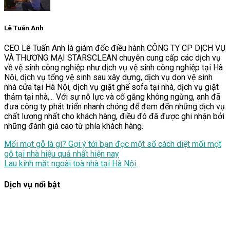
Lê Tuấn Anh
CEO Lê Tuấn Anh là giám đốc điều hành CÔNG TY CP DỊCH VỤ
VÀ THƯƠNG MẠI STARSCLEAN chuyên cung cấp các dịch vụ
về vệ sinh công nghiệp như:dịch vụ vệ sinh công nghiệp tại Hà
Nội, dịch vụ tổng vệ sinh sau xây dựng, dịch vụ dọn vệ sinh
nhà cửa tại Hà Nội, dịch vụ giặt ghế sofa tại nhà, dịch vụ giặt
thảm tại nhà,... Với sự nỗ lực và cố gắng không ngừng, anh đã
đưa công ty phát triển nhanh chóng để đem đến những dịch vụ
chất lượng nhất cho khách hàng, điều đó đã được ghi nhận bởi
những đánh giá cao từ phía khách hàng.
Mối mọt gỗ là gì? Gợi ý tới bạn đọc một số cách diệt mối mọt
gỗ tại nhà hiệu quả nhất hiện nay
Lau kính mặt ngoài toà nhà tại Hà Nội
Dịch vụ nổi bật