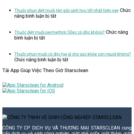
gì?
nhà
thuốc
Gợi
an
Chức
Thuốc phun diệt muỗi tận gốc sinh học tốt nhất hiện nay
diệt
ý
toàn
ở
năng bình luận bị tắt
muỗi
tới
Thuốc
bao
bạn
phun
lâu
đọc
Chức năng
Thuốc diệt muỗi permethrin 50ec có độc không?
diệt
thì
một
ở
bình luận bị tắt
muỗi
được
số
Thuốc
tận
vào
các
diệt
gốc
nhà?
diệt
Thuốc phun muỗi có độc hại gì cho sức khỏe con người không?
muỗi
sinh
mối
ở
Chức năng bình luận bị tắt
permethrin
học
mọt
Thuốc
50ec
tốt
gỗ
Tải App Giúp Việc Theo Giờ Starsclean
phun
có
nhất
tại
muỗi
độc
hiện
nhà
có
không?
nay
hiệu
độc
quả
hại
nhất
gì
hiện
cho
nay
sức
khỏe
con
người
CÔNG TY CP DỊCH VỤ VÀ THƯƠNG MẠI STARSCLEAN cung
không?
cấp dịch vụ vệ sinh công nghiệp, giặt ghế sofa, giặt thảm, giặt