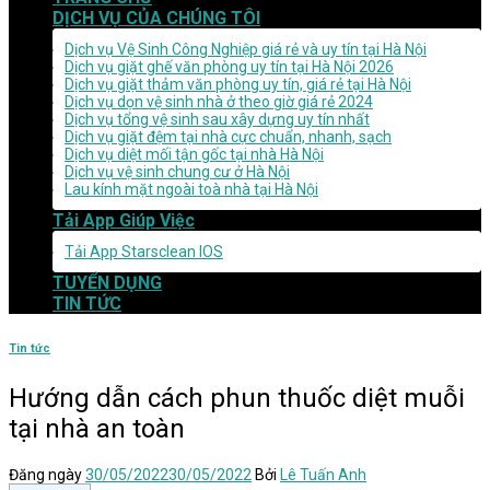
DỊCH VỤ CỦA CHÚNG TÔI
Dịch vụ Vệ Sinh Công Nghiệp giá rẻ và uy tín tại Hà Nội
Dịch vụ giặt ghế văn phòng uy tín tại Hà Nội 2026
Dịch vụ giặt thảm văn phòng uy tín, giá rẻ tại Hà Nội
Dịch vụ dọn vệ sinh nhà ở theo giờ giá rẻ 2024
Dịch vụ tổng vệ sinh sau xây dựng uy tín nhất
Dịch vụ giặt đệm tại nhà cực chuẩn, nhanh, sạch
Dịch vụ diệt mối tận gốc tại nhà Hà Nội
Dịch vụ vệ sinh chung cư ở Hà Nội
Lau kính mặt ngoài toà nhà tại Hà Nội
Tải App Giúp Việc
Tải App Starsclean IOS
TUYỂN DỤNG
TIN TỨC
Tin tức
Hướng dẫn cách phun thuốc diệt muỗi
tại nhà an toàn
Đăng ngày
30/05/2022
30/05/2022
Bởi
Lê Tuấn Anh