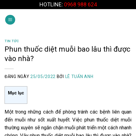
Skip
HOTLINE:
0968 988 624
to
content
TIN TỨC
Phun thuốc diệt muỗi bao lâu thì được
vào nhà?
ĐĂNG NGÀY
25/05/2022
BỞI
LÊ TUẤN ANH
Mục lục
Một trong những cách để phòng tránh các bệnh liên quan
đến muỗi như sốt xuất huyết. Việc phun thuốc diệt muỗi
thường xuyên sẽ ngăn chặn muỗi phát triển một cách nhanh
chóng. Vậy
phun thuốc diệt muỗi bao lâu thì được vào nhà?