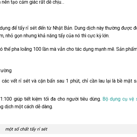
nên tạo cảm giác rất dễ chịu…
ụng để tẩy rỉ sét đến từ Nhật Bản. Dung dịch này thường được 
ầm, nhỏ gọn nhưng khả năng tẩy của nó thì cực kỳ lớn.
ó thể pha loãng 100 lần mà vẫn cho tác dụng mạnh mẽ. Sản phẩ
trường
ác vết rỉ sét và cặn bẩn sau 1 phút, chỉ cần lau lại là bề mặt 
1:100 giúp tiết kiệm tối đa cho người tiêu dùng.
Bộ dụng cụ vệ 
g dịch một cách dễ dàng.
một số chất tẩy rỉ sét