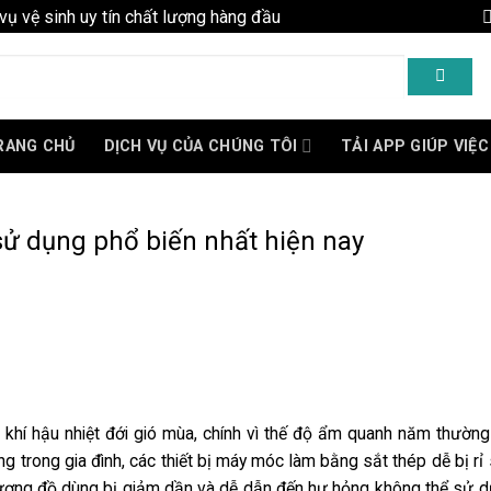
vụ vệ sinh uy tín chất lượng hàng đầu
RANG CHỦ
DỊCH VỤ CỦA CHÚNG TÔI
TẢI APP GIÚP VIỆC
sử dụng phổ biến nhất hiện nay
khí hậu nhiệt đới gió mùa, chính vì thế độ ẩm quanh năm thường
g trong gia đình, các thiết bị máy móc làm bằng sắt thép dễ bị rỉ 
t lượng đồ dùng bị giảm dần và dễ dẫn đến hư hỏng không thể sử 