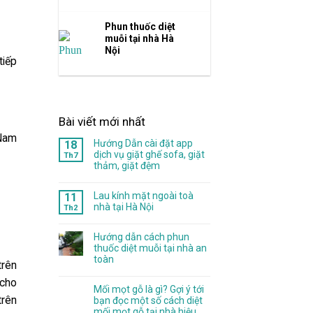
Phun thuốc diệt
muỗi tại nhà Hà
Nội
tiếp
Bài viết mới nhất
 Nam
Hướng Dẫn cài đặt app
18
dịch vụ giặt ghế sofa, giặt
Th7
thảm, giặt đệm
Lau kính mặt ngoài toà
11
nhà tại Hà Nội
Th2
Hướng dẫn cách phun
thuốc diệt muỗi tại nhà an
toàn
trên
 cho
Mối mọt gỗ là gì? Gợi ý tới
trên
bạn đọc một số cách diệt
mối mọt gỗ tại nhà hiệu