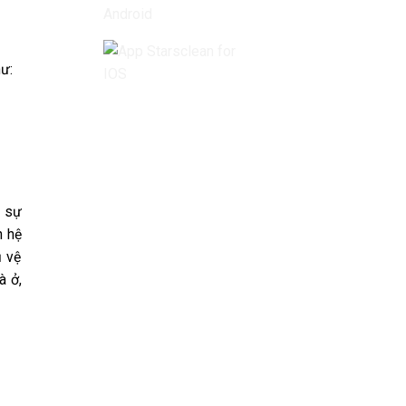
hư:
c sự
n hệ
ụ vệ
à ở,