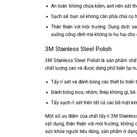
An toàn: không chứa kiềm, axit nên sắt t
Sạch sẽ: bạn sẽ không cần phải chùi cọ h
Thân thiện với môi trường: Dung dịch s
xuống cống rãnh mà không lo hư hại cho
3M Stainless Steel Polish
3M Stainless Steel Polish là sản phẩm
chất
chất lượng cao và được dùng phổ biến tại n
Tẩy rỉ sét và đánh bóng các thiết bị triến 
Đánh bóng inox, nhôm, thép không gỉ, bề 
Tẩy sạch rỉ sét trên tất cả các bề mặt k
Một số ưu điểm của chất tẩy rỉ 3M Stainless 
vật dụng, thân thiện với môi trường, không
sức khỏe người tiêu dùng, sản phẩm ở dạng x