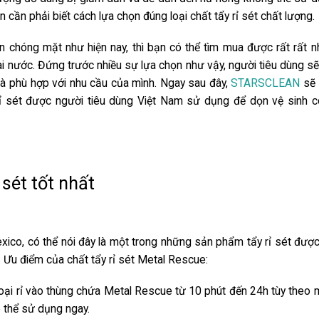
n cần phải biết cách lựa chọn đúng loại
chất tẩy rỉ sét
chất lượng.
n chóng mặt như hiện nay, thì bạn có thể tìm mua được rất rất n
ài nước. Đứng trước nhiều sự lựa chọn như vậy, người tiêu dùng sẽ
và phù hợp với nhu cầu của mình. Ngay sau đây,
STARSCLEAN
sẽ 
ỉ sét
được người tiêu dùng Việt Nam sử dụng để
dọn vệ sinh 
sét tốt nhất
ico, có thể nói đây là một trong những sản phẩm tẩy rỉ sét đượ
y. Ưu điểm của
chất tẩy rỉ sét Metal Rescue
:
oại rỉ vào thùng chứa Metal Rescue từ 10 phút đến 24h tùy theo
có thể sử dụng ngay.