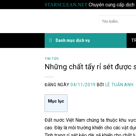
Skip
Chuyên cung cấp dịch 
STARSCLEAN.NET
to
Tìm
content
kiếm:
Danh mục dịch vụ
T
TIN TỨC
Những chất tẩy rỉ sét được 
ĐĂNG NGÀY
04/11/2019
BỞI
LÊ TUẤN ANH
Mục lục
Đất nước Việt Nam chúng ta thuộc khu vực 
cao. Đây là môi trường khiến cho các vật dụn
Tình trạng rỉ sét kéo dài sẽ khiến cho chấ