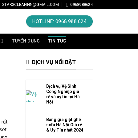
STARSCLEANHN@GMAIL.COM
0968988624
HOTLINE: 0968.988.624
TUYỂN DỤNG
TIN TỨC
DỊCH VỤ NỔI BẬT
Dịch vụ Vệ Sinh
Công Nghiệp giá
rẻ và uy tín tại Hà
Nội
Bảng giá giặt ghế
 rất
sofa Hà Nội Giá rẻ
sét.
& Uy Tín nhất 2024
dụng