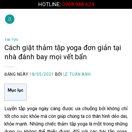
Skip
HOTLINE:
0968 988 624
to
content
TIN TỨC
Cách giặt thảm tập yoga đơn giản tại
nhà đánh bay mọi vết bẩn
ĐĂNG NGÀY
18/05/2021
BỞI
LÊ TUẤN ANH
Mục lục
Luyện tập yoga ngày càng được ưa chuộng bởi không chỉ
tốt cho sức khỏe mà còn giúp chúng ta có thân hình dẻo dai,
khỏe mạnh. Những chiếc thảm tập yoga là một trong những
dụng cụ không thể thiếu được đối với các bài tập yoga.